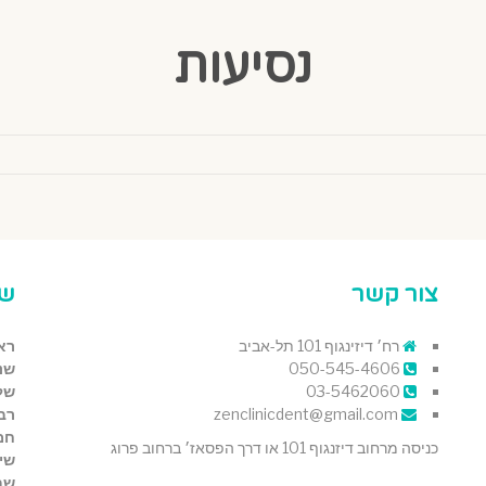
נסיעות
צור קשר
שע
רח׳ דיזינגוף 101 תל-אביב
רא
050-545-4606
שנ
03-5462060
של
zenclinicdent@gmail.com
רבי
חמ
כניסה מרחוב דיזנגוף 101 או דרך הפסאז׳ ברחוב פרוג
שי
שב