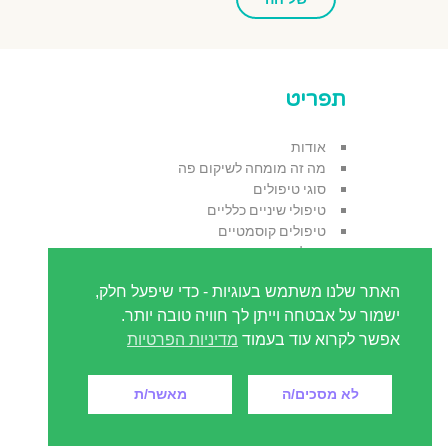
מדיניות
הפרטיות
תפריט
אודות
מה זה מומחה לשיקום פה
סוגי טיפולים
טיפולי שיניים כלליים
טיפולים קוסמטיים
המלצות
בלוג
האתר שלנו משתמש בעוגיות - כדי שיפעל חלק,
מידע למטופל
שאלות נפוצות
ישמור על אבטחה וייתן לך חוויה טובה יותר.
טכנולוגיה מתקדמת
אפשר לקרוא עוד בעמוד
מדיניות הפרטיות
בריאות הפה
גלילה
צור קשר
לא מסכים/ה
מאשר/ת
לראש