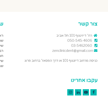
צור קשר
שע
רח׳ דיזינגוף 101 תל-אביב
רא
050-545-4606
שנ
03-5462060
של
zenclinicdent@gmail.com
רבי
חמ
כניסה מרחוב דיזנגוף 101 או דרך הפסאז׳ ברחוב פרוג
שי
שב
עקבו אחרינו
Instagram
LinkedIn
YouTube
Facebook